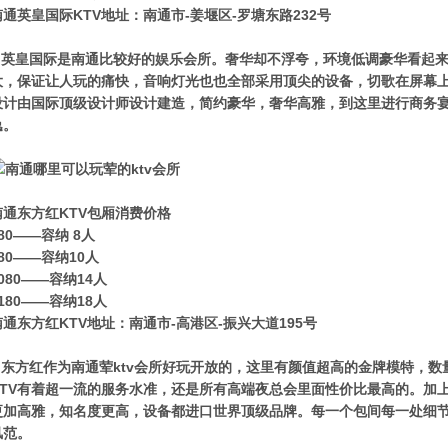
南通英皇国际KTV地址：南通市-姜堰区-罗塘东路232号
英皇国际是南通比较好的娱乐会所。奢华却不浮夸，环境低调豪华看起来
大，保证让人玩的痛快，音响灯光也也全部采用顶尖的设备，切歌在屏幕上
设计由国际顶级设计师设计建造，简约豪华，奢华高雅，到这里进行商务
逸。
南通东方红KTV包厢消费价格
80——容纳 8人
80——容纳10人
080——容纳14人
180——容纳18人
南通东方红KTV地址：南通市-高港区-振兴大道195号
东方红作为南通荤ktv会所好玩开放的，这里有颜值超高的金牌模特，数
KTV有着超一流的服务水准，还是所有高端夜总会里面性价比最高的。加上
更加高雅，知名度更高，设备都进口世界顶级品牌。每一个包间每一处细
风范。