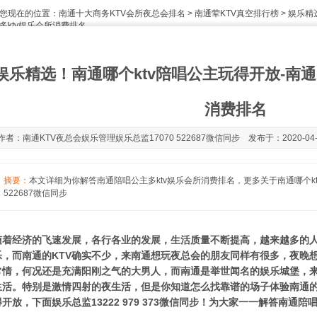
您现在的位置：
南通十大商务KTV会所夜总会排名
>
南通荤KTV真空排行榜
> 娱乐精
多ktv娱乐会所消费排名
娱乐精选！南通哪个ktv陪唱公主玩得开放-南通
消费排名
作者：南通KTV夜总会娱乐管理娱乐总监17070 522687微信同步 发布于：2020-04-02
摘要：
本文详细为你解答南通陪唱公主多ktv娱乐会所消费排名，更多关于南通哪个kt
522687微信同步
随着经济的飞速发展，各行各业的发展，生活质量不断提高，越来越多的
乐，而南通的KTV确实不少，来南通想玩夜总会的朋友同样有很多，夜晚想
常情，何况还是充满阳刚之气的大男人，而南通是举世闻名的娱乐城堡，
生活。特别是激情四射的夜生活，但是你知道怎么找靠谱的场子体验南通的
得开放，下面娱乐总监13222 979 373微信同步！为大家一一解答南通陪