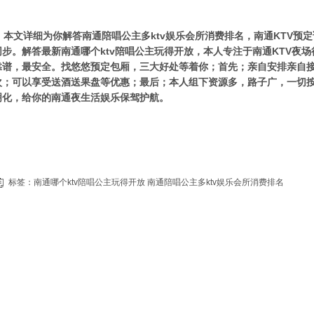
本文详细为你解答南通陪唱公主多ktv娱乐会所消费排名，南通KTV预定请联系
同步。解答最新南通哪个ktv陪唱公主玩得开放，本人专注于南通KTV夜
靠谱，最安全。找悠悠预定包厢，三大好处等着你；首先；亲自安排亲自
次；可以享受送酒送果盘等优惠；最后；本人组下资源多，路子广，一切
明化，给你的南通夜生活娱乐保驾护航。
标签：
南通哪个ktv陪唱公主玩得开放
南通陪唱公主多ktv娱乐会所消费排名