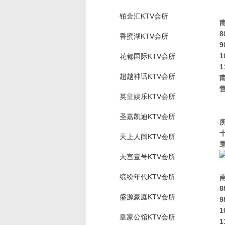
铂金汇KTV会所
8
香蜜湖KTV会所
9
1
花都国际KTV会所
1
超越神话KTV会所
营
英皇娱乐KTV会所
圣嘉凯迪KTV会所
天上人间KTV会所
天宫壹号KTV会所
缤纷年代KTV会所
8
盛源豪庭KTV会所
9
1
皇家公馆KTV会所
1