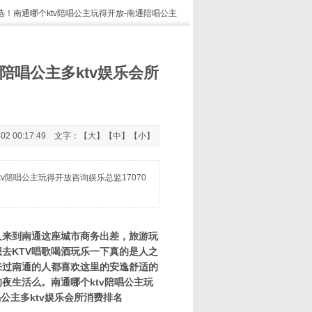
选！南通哪个ktv陪唱公主玩得开放-南通陪唱公主
陪唱公主多ktv娱乐会所
 00:17:49 文字：【
大
】【
中
】【
小
】
v陪唱公主玩得开放咨询娱乐总监17070
人来到南通这座城市商务出差，旅游玩
去KTV唱歌喝酒玩乐一下真的是人之
来过南通的人都喜欢这里的安逸舒适的
夜生活么。南通哪个ktv陪唱公主玩
唱公主多ktv娱乐会所消费排名