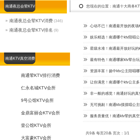
南通夜总会荤KTV
您现在的位置：
南通十大商务K
南通夜总会荤KTV消费
(346)
心动不已！南通最开放的夜场K
南通夜总会荤KTV排名
(9)
娱乐精选！南通哪个ktv陪唱公
星级水准！南通最开放好玩的kt
南通KTV真空消费
最有特色！南通哪家ktv荤台玩
资源丰富！扬中ktv公主陪唱哪
南通荤KTV排行消费
让你满意！南通哪个ktv公主多
仁永名城KTV会所
非一般的感觉！南通好玩的真空k
9号公馆KTV会所
无可挑剔！南通ktv摸摸唱公主
金鼎富丽会KTV会所
服务质量优！南通ktv荤的真空
壹公馆KTV会所
共9条 每页20条 页次：1/1
大富豪KTV会所