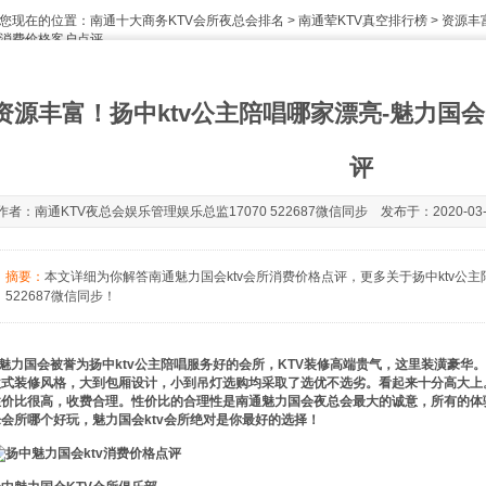
您现在的位置：
南通十大商务KTV会所夜总会排名
>
南通荤KTV真空排行榜
> 资源丰
消费价格客户点评
资源丰富！扬中ktv公主陪唱哪家漂亮-魅力国会
评
作者：南通KTV夜总会娱乐管理娱乐总监17070 522687微信同步 发布于：2020-03-31
摘要：
本文详细为你解答南通魅力国会ktv会所消费价格点评，更多关于扬中ktv公主
522687微信同步！
魅力国会被誉为扬中ktv公主陪唱服务好的会所，KTV装修高端贵气，这里装潢豪华。
欧式装修风格，大到包厢设计，小到吊灯选购均采取了选优不选劣。看起来十分高大上。其
性价比很高，收费合理。性价比的合理性是南通魅力国会夜总会最大的诚意，所有的体验
乐会所哪个好玩，魅力国会ktv会所绝对是你最好的选择！