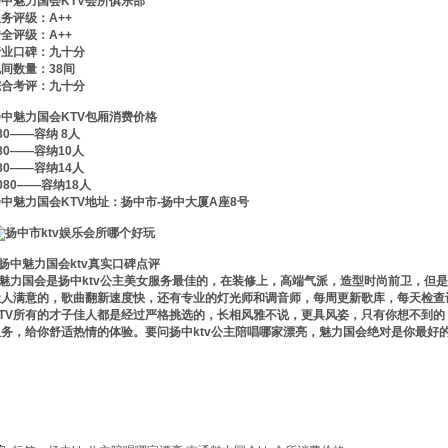
扬中魅力国会KTV会所俱乐部
务评级：A++
全评级：A++
行业口碑：九十分
间数量：38间
综合考评：九十分
扬中魅力国会KTV包厢消费价格
80——容纳 8人
80——容纳10人
80——容纳14人
080——容纳18人
中魅力国会KTV地址：扬中市-扬中大厦A座8号
扬中魅力国会ktv真实口碑点评
魅力国会是扬中ktv公主美女服务最佳的，在装修上，高端气派，造型时尚前卫，但是
让人满意的，歌曲翻新速度快，还有专业的灯光师和调音师，每周更新歌库，每天检查
KTV所有的才子佳人都是经过严格挑选的，长相风雅不说，更具风姿，只有你想不到
服务，给你舒适热情的体验。要问扬中ktv公主陪唱哪家漂亮，魅力国会绝对是你最好