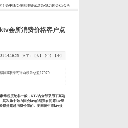
富！扬中ktv公主陪唱哪家漂亮-魅力国会ktv会所
ktv会所消费价格客户点
 14:19:25 文字：【
大
】【
中
】【
小
】
陪唱哪家漂亮咨询娱乐总监17070
豪华程度绝非一般，KTV内全部采用了高端
次扬中魅力国会ktv的消费在同等ktv里
都是超越消费价值的。要问扬中市ktv娱