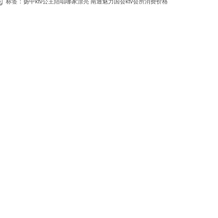
标签：
扬中ktv公主陪唱哪家漂亮
南通魅力国会ktv会所消费价格