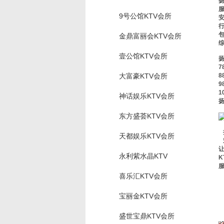
服
9号公馆KTV会所
安
包
金鼎富丽会KTV会所
壹公馆KTV会所
7
大富豪KTV会所
8
9
1
神话娱乐KTV会所
扬
东方盛荟KTV会所
天都娱乐KTV会所
永利紫水晶KTV
喜乐汇KTV会所
宝丽金KTV会所
盛世宝鼎KTV会所