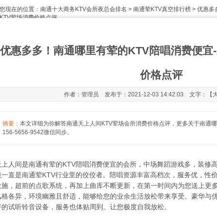
您现在的位置：
南通十大商务KTV会所夜总会排名
>
南通荤KTV真空排行榜
> 优惠
KTV荤场消费价格点评
优惠多多！南通哪里有荤的KTV陪唱消费便宜-
价格点评
作者：管理员 发布于：2021-12-03 14:42:03 文字：【
摘要：
本文详细为你解答南通天上人间KTV荤场会所消费价格点评，更多关于南通哪
156-5656-9542微信同步。
天上人间是南通有荤的KTV陪唱消费便宜的会所，中场舞蹈游戏多，装修
境一直是南通荤KTV行业里的佼佼者。陪唱资源丰富高档次，服务优，性价
设施，超前的点歌系统，再加上曲库不断更新，在第一时间内为您送上更
风格各异，环境幽雅且舒适，能够给您的业余生活放松带来享受。豪华与
好的试听铃音设备，服务也体贴周到。让您极度自我放松。