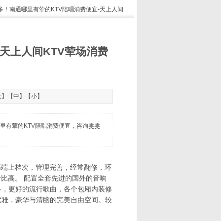
多多！南通哪里有荤的KTV陪唱消费便宜-天上人间
天上人间KTV荤场消费
大
】【
中
】【
小
】
里有荤的KTV陪唱消费便宜，咨询雯雯
高端上档次，管理完善，经常翻修，环
比高。 配置全套先进的国外的音响
多，更好的流行歌曲，各个包厢内装修
优雅，豪华与清幽的完美自由空间。较