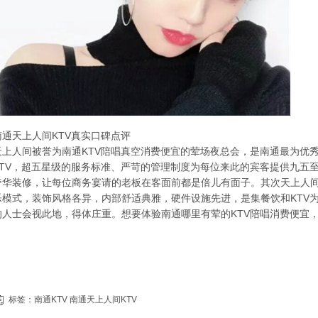
南通天上人间KTV真实口碑点评
天上人间被誉为南通KTV陪唱真空消费便宜的荤场夜总会，是南通最为优秀
KTV，超五星级的服务标准、严苛的管理制度为每位来此的宾客提供九五
奢华装修，让每位商务宴请的老板在客面前都是倍儿有面子。其次天上人间
乐模式，装饰风格各异，内部舒适典雅，硬件设施先进，是集餐饮和KTV为
的人士会视此地，得体庄重。想要体验南通哪里有荤的KTV陪唱消费便宜，
标签：
南通KTV
南通天上人间KTV